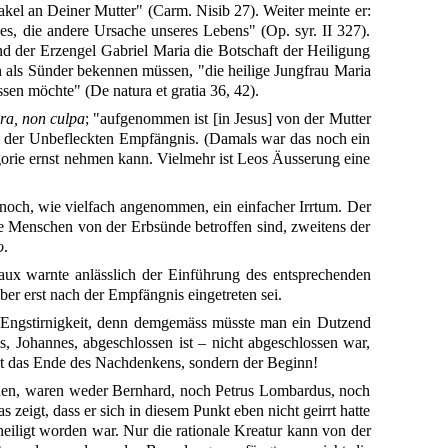
 Makel an Deiner Mutter" (Carm. Nisib 27). Weiter meinte er:
s, die andere Ursache unseres Lebens" (Op. syr. II 327).
und der Erzengel Gabriel Maria die Botschaft der Heiligung
h als Sünder bekennen müssen, "die heilige Jungfrau Maria
n möchte" (De natura et gratia 36, 42).
ra, non culpa
; "aufgenommen ist [in Jesus] von der Mutter
ng der Unbefleckten Empfängnis. (Damals war das noch ein
orie ernst nehmen kann. Vielmehr ist Leos Äusserung eine
noch, wie vielfach angenommen, ein einfacher Irrtum. Der
le Menschen von der Erbsünde betroffen sind, zweitens der
o
.
aux warnte anlässlich der Einführung des entsprechenden
er erst nach der Empfängnis eingetreten sei.
e Engstirnigkeit, denn demgemäss müsste man ein Dutzend
ls, Johannes, abgeschlossen ist – nicht abgeschlossen war,
nicht das Ende des Nachdenkens, sondern der Beginn!
können, waren weder Bernhard, noch Petrus Lombardus, noch
eigt, dass er sich in diesem Punkt eben nicht geirrt hatte
eiligt worden war. Nur die rationale Kreatur kann von der