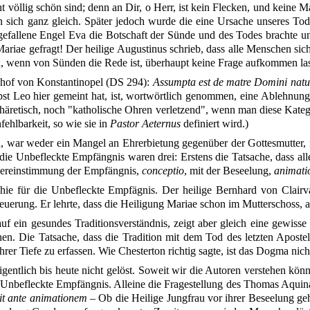
cht völlig schön sind; denn an Dir, o Herr, ist kein Flecken, und keine
ich ganz gleich. Später jedoch wurde die eine Ursache unseres Tode
r gefallene Engel Eva die Botschaft der Sünde und des Todes brachte 
ariae gefragt! Der heilige Augustinus schrieb, dass alle Menschen sic
 wenn von Sünden die Rede ist, überhaupt keine Frage aufkommen lasse
schof von Konstantinopel (DS 294):
Assumpta est de matre Domini natu
apst Leo hier gemeint hat, ist, wortwörtlich genommen, eine Ablehnu
äretisch, noch "katholische Ohren verletzend", wenn man diese Kateg
fehlbarkeit, so wie sie in
Pastor Aeternus
definiert wird.)
, war weder ein Mangel an Ehrerbietung gegenüber der Gottesmutter, 
die Unbefleckte Empfängnis waren drei: Erstens die Tatsache, dass al
Übereinstimmung der Empfängnis,
conceptio
, mit der Beseelung,
animati
ie für die Unbefleckte Empfägnis. Der heilige Bernhard von Clairv
uerung. Er lehrte, dass die Heiligung Mariae schon im Mutterschoss, ab
 ein gesundes Traditionsverständnis, zeigt aber gleich eine gewiss
hen. Die Tatsache, dass die Tradition mit dem Tod des letzten Aposte
 ihrer Tiefe zu erfassen. Wie Chesterton richtig sagte, ist das Dogma 
igentlich bis heute nicht gelöst. Soweit wir die Autoren verstehen 
befleckte Empfängnis. Alleine die Fragestellung des Thomas Aquinas z
rit ante animationem
– Ob die Heilige Jungfrau vor ihrer Beseelung geh