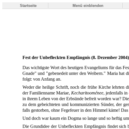
Startseite
Menü einblenden
Fest der Unbefleckten Empfängnis (8. Dezember 2004)
Das wichtigste Wort des heutigen Evangeliums für das Fest 
Gnade" und "gebenedeit unter den Weibern." Maria hat die
folgt: von Anfang an.
Weder die heilige Schrift, noch die frühe Kirche lehrten 
der Familienname Mariae,
Kecharitooménee
, jedenfalls 
in ihrem Leben von der Erbsünde befreit worden war? Die
zu dem gebeichteten und kommunizierten Sünder, der gera
falls gestorben, ohne Fegefeuer in den Himmel käme! Das
Und doch war kaum ein Dogma so lange und so heftig umstri
Die Grundidee der Unbefleckten Empfängnis findet sich b