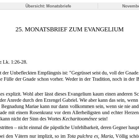
Übersicht: Monatsbriefe
Novembe
25. MONATSBRIEF ZUM EVANGELIUM
:
Lk. 1:26-28.
der Unbefleckten Empfängnis ist: "Gegrüsset seist du, voll der Gnade." B
 Fülle der Gnade schon vorher. Weder in der Tradition, noch in der B
dies explizit. Wohl aber lässt dieses Evangelium kaum einen anderen 
in der Anrede durch den Erzengel Gabriel. Wie aber kann das sein, we
 Begnadung Mariae kann nur dann vollkommen sein, wenn sie nie anders
de mit einem Rosenkranz vor dem Allerheiligsten und echter Herzensr
 kann nicht der Sinn des Wortes
Kecharitooménee
sein!
tten – nicht einmal die päpstliche Unfehlbarkeit, deren Gegner haupts
ei den Vätern nur implizit, so im
Tota pulchra es, Maria
, Völlig sch