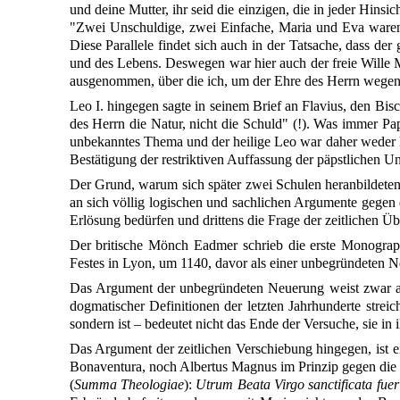
und deine Mutter, ihr seid die einzigen, die in jeder Hinsi
"Zwei Unschuldige, zwei Einfache, Maria und Eva waren s
Diese Parallele findet sich auch in der Tatsache, dass de
und des Lebens. Deswegen war hier auch der freie Wille M
ausgenommen, über die ich, um der Ehre des Herrn wegen,
Leo I. hingegen sagte in seinem Brief an Flavius, den Bi
des Herrn die Natur, nicht die Schuld" (!). Was immer P
unbekanntes Thema und der heilige Leo war daher weder h
Bestätigung der restriktiven Auffassung der päpstlichen Un
Der Grund, warum sich später zwei Schulen heranbildeten
an sich völlig logischen und sachlichen Argumente gegen 
Erlösung bedürfen und drittens die Frage der zeitlichen 
Der britische Mönch Eadmer schrieb die erste Monograph
Festes in Lyon, um 1140, davor als einer unbegründeten Ne
Das Argument der unbegründeten Neuerung weist zwar auf
dogmatischer Definitionen der letzten Jahrhunderte streic
sondern ist – bedeutet nicht das Ende der Versuche, sie in
Das Argument der zeitlichen Verschiebung hingegen, ist e
Bonaventura, noch Albertus Magnus im Prinzip gegen die Un
(
Summa Theologiae
):
Utrum Beata Virgo sanctificata fue