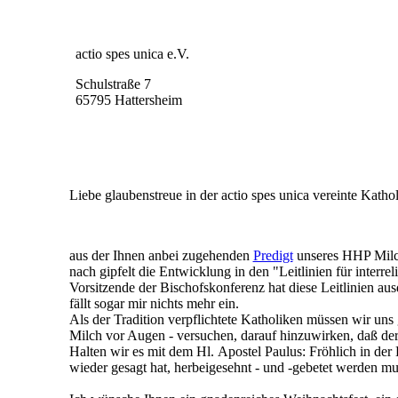
actio spes unica e.V.
Schulstraße 7
65795 Hattersheim
Liebe glaubenstreue in der actio spes unica vereinte Katho
aus der Ihnen anbei zugehenden
Predigt
unseres HHP Milch
nach gipfelt die Entwicklung in den "Leitlinien für interr
Vorsitzende der Bischofskonferenz hat diese Leitlinien aus
fällt sogar mir nichts mehr ein.
Als der Tradition verpflichtete Katholiken müssen wir un
Milch vor Augen - versuchen, darauf hinzuwirken, daß der
Halten wir es mit dem Hl. Apostel Paulus: Fröhlich in de
wieder gesagt hat, herbeigesehnt - und -gebetet werden mu