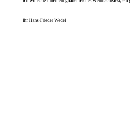
Ich wünsche Ihnen ein gnadenreiches Weihnachtsfest, ein 
Ihr Hans-Frieder Wedel