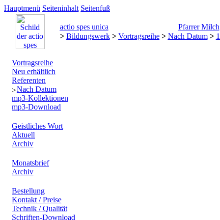
Hauptmenü
Seiteninhalt
Seitenfuß
actio spes unica
Pfarrer Milch
>
Bildungswerk
>
Vortragsreihe
>
Nach Datum
>
1
Vortragsreihe
Neu erhältlich
Referenten
Nach Datum
mp3-Kollektionen
mp3-Download
Geistliches Wort
Aktuell
Archiv
Monatsbrief
Archiv
Bestellung
Kontakt / Preise
Technik / Qualität
Schriften-Download