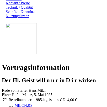
Kontakt / Preise
Technik / Qualität
Schriften-Download
Nutzungslizenz
Vortragsinformation
Der Hl. Geist will n u r in D i r wirken
Rede von Pfarrer Hans Milch
Eltzer Hof in Mainz, 5. Mai 1985
79'
Bestellnummer:
1985.hlgeist
1 × CD
4,00 €
MILCH.85