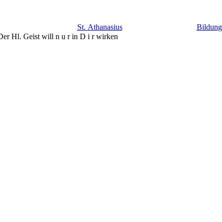
St. Athanasius
Bildun
er Hl. Geist will n u r in D i r wirken