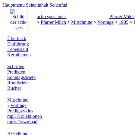
Hauptmenü
Seiteninhalt
Seitenfuß
actio spes unica
Pfarrer Milch
>
Pfarrer Milch
>
Mitschnitte
>
Vorträge
>
1985
>
D
Überblick
Einführung
Lebenslauf
Kernthemen
Schriften
Predigten
Sonntagsbriefe
Rundbriefe
Bücher
Mitschnitte
Vorträge
Predigtzyklus
mp3-Kollektionen
mp3-Download
Bestellung