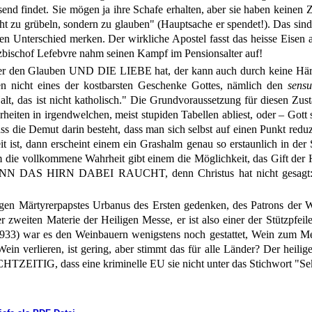
ssend findet. Sie mögen ja ihre Schafe erhalten, aber sie haben kein
ht zu grübeln, sondern zu glauben" (Hauptsache er spendet!). Das sind
en Unterschied merken. Der wirkliche Apostel fasst das heisse Eisen a
zbischof Lefebvre nahm seinen Kampf im Pensionsalter auf!
Wer den Glauben UND DIE LIEBE hat, der kann auch durch keine Här
en nicht eines der kostbarsten Geschenke Gottes, nämlich den
sensu
lt, das ist nicht katholisch." Die Grundvoraussetzung für diesen Zus
heiten in irgendwelchen, meist stupiden Tabellen abliest, oder – Gott
ass die Demut darin besteht, dass man sich selbst auf einen Punkt red
 ist, dann erscheint einem ein Grashalm genau so erstaunlich in d
m die vollkommene Wahrheit gibt einem die Möglichkeit, das Gift der
NN DAS HIRN DABEI RAUCHT, denn Christus hat nicht gesagt: "I
gen Märtyrerpapstes Urbanus des Ersten gedenken, des Patrons der We
r zweiten Materie der Heiligen Messe, er ist also einer der Stützpfeile
933) war es den Weinbauern wenigstens noch gestattet, Wein zum Mes
in verlieren, ist gering, aber stimmt das für alle Länder? Der heilig
CHTZEITIG, dass eine kriminelle EU sie nicht unter das Stichwort "Sek