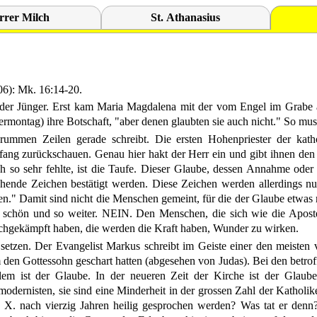
rrer Milch
St. Athanasius
06):
Mk. 16:14-20.
 der Jünger. Erst kam Maria Magdalena mit der vom Engel im Grabe au
rmontag) ihre Botschaft, "aber denen glaubten sie auch nicht." So mu
rummen Zeilen gerade schreibt. Die ersten Hohenpriester der kath
ang zurückschauen. Genau hier hakt der Herr ein und gibt ihnen den 
h so sehr fehlte, ist die Taufe. Dieser Glaube, dessen Annahme ode
echende Zeichen bestätigt werden. Diese Zeichen werden allerdings n
 Damit sind nicht die Menschen gemeint, für die der Glaube etwas re
so schön und so weiter. NEIN. Den Menschen, die sich wie die Aposte
chgekämpft haben, die werden die Kraft haben, Wunder zu wirken.
etzen. Der Evangelist Markus schreibt im Geiste einer den meisten
m den Gottessohn geschart hatten (abgesehen von Judas). Bei den betr
lem ist der Glaube. In der neueren Zeit der Kirche ist der Glaube 
odernisten, sie sind eine Minderheit in der grossen Zahl der Katholik
 X. nach vierzig Jahren heilig gesprochen werden? Was tat er denn?