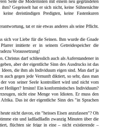
eren Seite die Modernisten mit einem neu gegründeten
 ihm? Gegeisselt hat er sich nicht, keine Sühnenächte
, keine dreistündigen Predigten, keine Fastenkuren
rantwortung, tat er nie etwas anderes als seine Pflicht.
iss sich vor Liebe für die Seinen. Ihm wurde die Gnade
arrer imitierte er in seinem Getreidespeicher die
eradezu Voraussetzung!
Christus darf schliesslich auch als Auferstandener in
eben, aber der eigentliche Sinn des Ausdrucks ist das
deen, die ihm als Individuum eigen sind. Man darf ja
n auch gegen jede Vernunft diktiert, so sehr, dass man
er von seiner Seele kontrolliert wird und nicht vom
her Heiliger? Irrsinn! Ein konformistisches Individuum?
berzeugen, nicht eine Menge von Idioten. Er muss den
frika. Das ist der eigentliche Sinn des "in Sprachen
heute nicht davon, ein "heisses Eisen anzufassen"? Oh
stimme ein und ladlladlladln zwanzig Minuten über die
ert, flüchten sie feige in eine – nicht existierende –