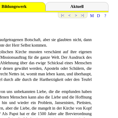
Bildungswerk
Aktuell
fgetragenen Botschaft, aber sie glaubten nicht, dann
sste der Herr Selbst kommen.
olischen Kirche mussten verschämt auf ihre eigenen
Missionsauftrag für die ganze Welt. Der Ausdruck des
r Ablehnung über das ewige Schicksal eines Menschen
ur denen gewährt werden, Aposteln oder Schülern, die
cht Nettes ist, womit man leben kann, und überhaupt,
l durch alle durch die Hartherzigkeit oder den Teufel
 von uns unbekannten Liebe, die die empfunden haben
offenen Menschen kann also die Liebe und die Hoffnung
hin und wieder ein Problem, Jansenisten, Pietisten,
en, aber die Liebe, die mangelt in der Kirche von Kopf
 Als Papst hat er die 1500 Jahre alte Brevierordnung