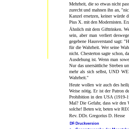
Mehrheit, die so etwas nicht pa
zurecht und mahnen ihn an, "nic
Kanzel ersetzen, keiner würde d
Pius X. mit den Modernisten. Er
Ähnlich mit dem Gifttrinken. 
sein, aber man verliert desweg
gegebene Hausverstand sagt: "Ha
für die Wahrheit. Wer seine Wahr
nicht. Chesterton sagte schon, d
Ausdehung ist. Wenn man soweit
Nur das unersättliche Streben u
mehr als sich selbst, UND WE
Wahrheit."
Heute wollen wir auch des heili
Weise nötig. Er ist der Patron de
Prohibition in den USA (1919-1
Mal? Die Gefahr, dass wir den We
solche! Beten wir, beten wir RE
Rev. DDr. Gregorius D. Hesse
Druckversion