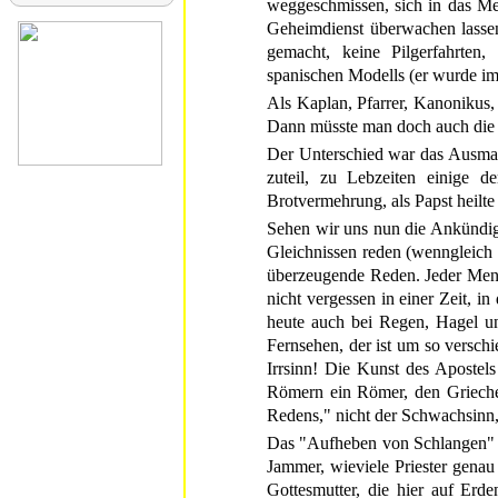
weggeschmissen, sich in das Mes
Geheimdienst überwachen lassen,
gemacht, keine Pilgerfahrten,
spanischen Modells (er wurde i
Als Kaplan, Pfarrer, Kanonikus, R
Dann müsste man doch auch die 
Der Unterschied war das Ausmass 
zuteil, zu Lebzeiten einige d
Brotvermehrung, als Papst heilte
Sehen wir uns nun die Ankündigu
Gleichnissen reden (wenngleich 
überzeugende Reden. Jeder Mens
nicht vergessen in einer Zeit, i
heute auch bei Regen, Hagel un
Fernsehen, der ist um so verschi
Irrsinn! Die Kunst des Apostel
Römern ein Römer, den Griechen 
Redens," nicht der Schwachsinn,
Das "Aufheben von Schlangen" un
Jammer, wieviele Priester genau
Gottesmutter, die hier auf Erde