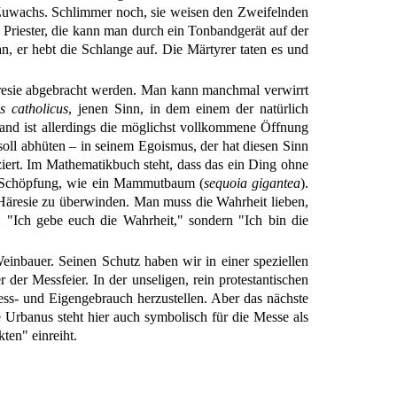
en Zuwachs. Schlimmer noch, sie weisen den Zweifelnden
 Priester, die kann man durch ein Tonbandgerät auf der
n, er hebt die Schlange auf. Die Märtyrer taten es und
esie abgebracht werden. Man kann manchmal verwirrt
s catholicus
, jenen Sinn, in dem einem der natürlich
tand ist allerdings die möglichst vollkommene Öffnung
 soll abhüten – in seinem Egoismus, der hat diesen Sinn
uziert. Im Mathematikbuch steht, dass das ein Ding ohne
er Schöpfung, wie ein Mammutbaum (
sequoia gigantea
).
 Häresie zu überwinden. Man muss die Wahrheit lieben,
ch gebe euch die Wahrheit," sondern "Ich bin die
inbauer. Seinen Schutz haben wir in einer speziellen
r der Messfeier. In der unseligen, rein protestantischen
s- und Eigengebrauch herzustellen. Aber das nächste
e Urbanus steht hier auch symbolisch für die Messe als
ten" einreiht.