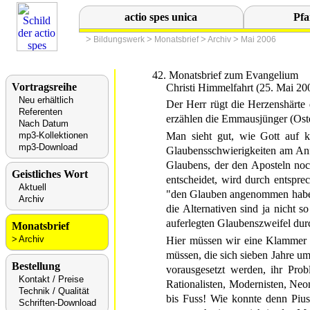
actio spes unica
Pfa
>
>
>
>
Bildungswerk
Monatsbrief
Archiv
Mai 2006
42. Monatsbrief zum Evangelium
Vortragsreihe
Christi Himmelfahrt (25. Mai 20
Neu erhältlich
Der Herr rügt die Herzenshärte
Referenten
erzählen die Emmausjünger (Oste
Nach Datum
mp3-Kollektionen
Man sieht gut, wie Gott auf k
mp3-Download
Glaubensschwierigkeiten am Anf
Glaubens, der den Aposteln noc
Geistliches Wort
entscheidet, wird durch entspr
Aktuell
"den Glauben angenommen haben."
Archiv
die Alternativen sind ja nicht 
auferlegten Glaubenszweifel dur
Monatsbrief
Archiv
Hier müssen wir eine Klammer s
müssen, die sich sieben Jahre u
Bestellung
vorausgesetzt werden, ihr Prob
Kontakt / Preise
Rationalisten, Modernisten, Neom
Technik / Qualität
bis Fuss! Wie konnte denn Pius
Schriften-Download