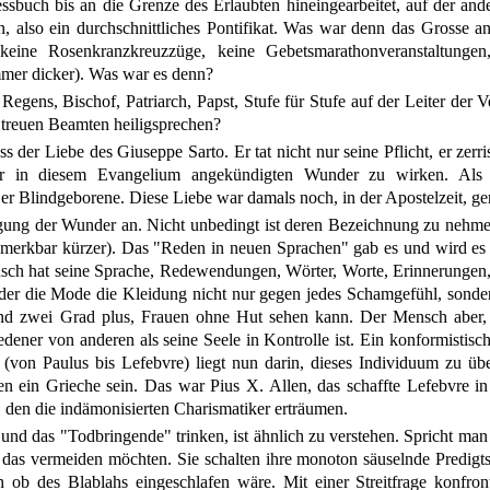
sbuch bis an die Grenze des Erlaubten hineingearbeitet, auf der and
 also ein durchschnittliches Pontifikat. Was war denn das Grosse an
 keine Rosenkranzkreuzzüge, keine Gebetsmarathonveranstaltungen
mmer dicker). Was war es denn?
egens, Bischof, Patriarch, Papst, Stufe für Stufe auf der Leiter der Ve
treuen Beamten heiligsprechen?
der Liebe des Giuseppe Sarto. Er tat nicht nur seine Pflicht, er zerr
er in diesem Evangelium angekündigten Wunder zu wirken. Als Pf
 er Blindgeborene. Diese Liebe war damals noch, in der Apostelzeit, g
ng der Wunder an. Nicht unbedingt ist deren Bezeichnung zu nehmen. 
merkbar kürzer). Das "Reden in neuen Sprachen" gab es und wird es g
ch hat seine Sprache, Redewendungen, Wörter, Worte, Erinnerungen, I
n der die Mode die Kleidung nicht nur gegen jedes Schamgefühl, sonder
d zwei Grad plus, Frauen ohne Hut sehen kann. Der Mensch aber, d
edener von anderen als seine Seele in Kontrolle ist. Ein konformistisc
s (von Paulus bis Lefebvre) liegt nun darin, dieses Individuum zu ü
ein Grieche sein. Das war Pius X. Allen, das schaffte Lefebvre in A
 den die indämonisierten Charismatiker erträumen.
d das "Todbringende" trinken, ist ähnlich zu verstehen. Spricht man 
 das vermeiden möchten. Sie schalten ihre monoton säuselnde Predigt
n ob des Blablahs eingeschlafen wäre. Mit einer Streitfrage konfronti