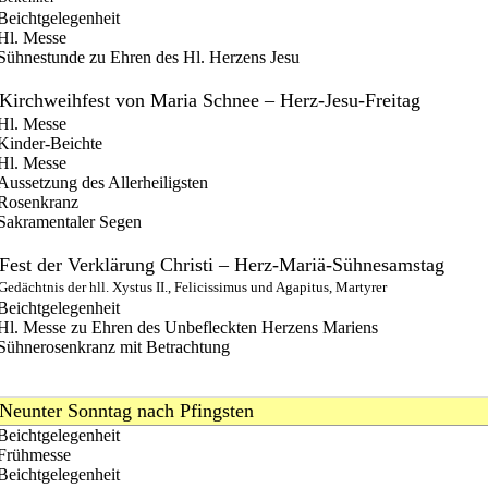
Beichtgelegenheit
Hl. Messe
Sühnestunde zu Ehren des Hl. Herzens Jesu
Kirchweihfest von Maria Schnee – Herz-Jesu-Freitag
Hl. Messe
Kinder-Beichte
Hl. Messe
Aussetzung des Allerheiligsten
Rosenkranz
Sakramentaler Segen
Fest der Verklärung Christi – Herz-Mariä-Sühnesamstag
Gedächtnis der hll. Xystus II., Felicissimus und Agapitus, Martyrer
Beichtgelegenheit
Hl. Messe zu Ehren des Unbefleckten Herzens Mariens
Sühnerosenkranz mit Betrachtung
Neunter Sonntag nach Pfingsten
Beichtgelegenheit
Frühmesse
Beichtgelegenheit