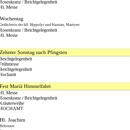
Rosenkranz / Beichtgelegenheit
Hl. Messe
Wochentag
Gedächtnis der hll. Hippolyt und Kassian, Martyrer
Rosenkranz / Beichtgelegenheit
Hl. Messe
Zehnter Sonntag nach Pfingsten
Beichtgelegenheit
Frühmesse
Beichtgelegenheit
Hochamt
Fest Mariä Himmelfahrt
Hl. Messe
Rosenkranz / Beichtgelegenheit
Kräuterweihe
HOCHAMT
Hl. Joachim
Bekenner