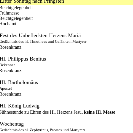
Elfter Sonntag nach Pfingsten
Beichtgelegenheit
Frühmesse
Beichtgelegenheit
Hochamt
Fest des Unbefleckten Herzens Mariä
Gedächtnis des hl. Timotheus und Gefährten, Martyrer
Rosenkranz
Hl. Philippus Benitus
Bekenner
Rosenkranz
Hl. Bartholomäus
Apostel
Rosenkranz
Hl. König Ludwig
Sühnestunde zu Ehren des Hl. Herzens Jesu,
keine Hl. Messe
Wochentag
Gedächtnis des hl. Zephyrinus, Papstes und Martyrers