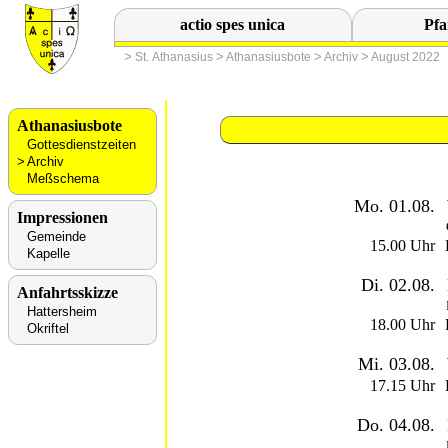
actio spes unica
Pfa
>
>
>
>
St. Athanasius
Athanasiusbote
Archiv
August 2022
Athanasiusbote
Gottesdienstzeiten
Archiv
Meßschema
Mo. 01.08.
Impressionen
Gemeinde
15.00 Uhr
Kapelle
Di. 02.08.
Anfahrtsskizze
Hattersheim
18.00 Uhr
Okriftel
Mi. 03.08.
17.15 Uhr
Do. 04.08.