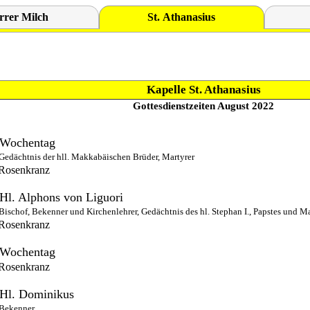
rrer Milch
St. Athanasius
Kapelle St. Athanasius
Gottesdienstzeiten August 2022
Wochentag
Gedächtnis der hll. Makkabäischen Brüder, Martyrer
Rosenkranz
Hl. Alphons von Liguori
Bischof, Bekenner und Kirchenlehrer, Gedächtnis des hl. Stephan I., Papstes und Ma
Rosenkranz
Wochentag
Rosenkranz
Hl. Dominikus
Bekenner