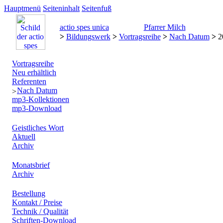
Hauptmenü
Seiteninhalt
Seitenfuß
actio spes unica
Pfarrer Milch
>
Bildungswerk
>
Vortragsreihe
>
Nach Datum
>
2
Vortragsreihe
Neu erhältlich
Referenten
Nach Datum
mp3-Kollektionen
mp3-Download
Geistliches Wort
Aktuell
Archiv
Monatsbrief
Archiv
Bestellung
Kontakt / Preise
Technik / Qualität
Schriften-Download