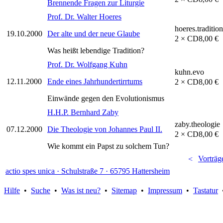
Brennende Fragen zur Liturgie
Prof. Dr. Walter Hoeres
hoeres.tradition
19.10.2000
Der alte und der neue Glaube
2 × CD
8,00 €
Was heißt lebendige Tradition?
Prof. Dr. Wolfgang Kuhn
kuhn.evo
12.11.2000
Ende eines Jahrhundertirrtums
2 × CD
8,00 €
Einwände gegen den Evolutionismus
H.H.P. Bernhard Zaby
zaby.theologie
07.12.2000
Die Theologie von Johannes Paul II.
2 × CD
8,00 €
Wie kommt ein Papst zu solchem Tun?
Vorträg
actio spes unica · Schulstraße 7 · 65795 Hattersheim
Hilfe
•
Suche
•
Was ist neu?
•
Sitemap
•
Impressum
•
Tastatur