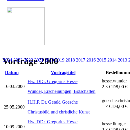
Vorträge 2000
2024
2023
2022
2021
2020
2019
2018
2017
2016
2015
2014
2013
Datum
Vortragstitel
Bestellnum
hesse.wunder
Hw. DDr. Gregorius Hesse
16.03.2000
2 × CD
8,00 €
Wunder, Erscheinungen, Botschaften
goesche.christu
H.H.P. Dr. Gerald Goesche
1 × CD
4,00 €
25.05.2000
Christusbild und christliche Kunst
Hw. DDr. Gregorius Hesse
hesse.liturgie
10.09.2000
2 × CD
8,00 €