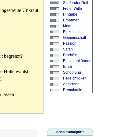
Strafender Gott
Freier Wille
ingestreute Unkraut
Hingabe
Erbarmen
Mode
Einzelner
Gemeinschaft
Passion
Satan
Bischöfe
it begrenzt?
Bestehenkönnen
Islam
ie Hölle wählst?
Schöpfung
Hellsichtigkeit
l
Ansichten
Demokratie
 lassen
Schlüsselbegriffe