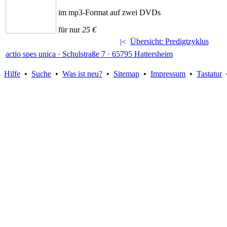
im mp3-Format auf zwei DVDs
für nur
25 €
Übersicht: Predigtzyklus
actio spes unica · Schulstraße 7 · 65795 Hattersheim
Hilfe
•
Suche
•
Was ist neu?
•
Sitemap
•
Impressum
•
Tastatur