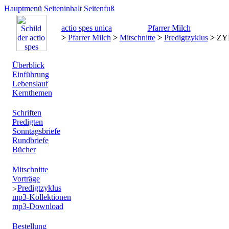
Hauptmenü
Seiteninhalt
Seitenfuß
actio spes unica
Pfarrer Milch
>
Pfarrer Milch
>
Mitschnitte
>
Predigtzyklus
>
ZY
Überblick
Einführung
Lebenslauf
Kernthemen
Schriften
Predigten
Sonntagsbriefe
Rundbriefe
Bücher
Mitschnitte
Vorträge
Predigtzyklus
mp3-Kollektionen
mp3-Download
Bestellung