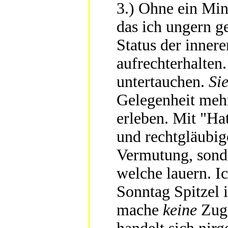
3.) Ohne ein M
das ich ungern g
Status der inner
aufrechterhalten
untertauchen.
Si
Gelegenheit mehr
erleben. Mit "Ha
und rechtgläubig
Vermutung, sonde
welche lauern. I
Sonntag Spitzel 
mache
keine
Zuge