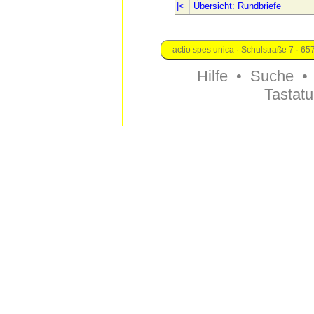
Übersicht: Rundbriefe
actio spes unica · Schulstraße 7 · 6
Hilfe
•
Suche
Tastatu