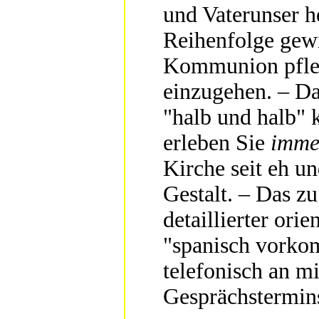
und Vaterunser he
Reihenfolge gewi
Kommunion pfleg
einzugehen. – Das
"halb und halb" 
erleben Sie
imme
Kirche seit eh u
Gestalt. – Das z
detaillierter ori
"spanisch vorkom
telefonisch an mi
Gesprächstermin