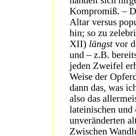
handelt sich ni
Kompromiß. – Dr
Altar versus pop
hin; so zu zeleb
XII)
längst
vor d
und – z.B. berei
jeden Zweifel erh
Weise der Opferd
dann das, was ich
also das allermeis
lateinischen und
unveränderten al
Zwischen Wandlun