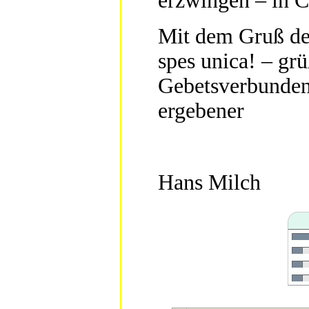
erzwingen – in C
Mit dem Gruß 
spes unica! – grüß
Gebetsverbundenh
ergebener
Hans Milch