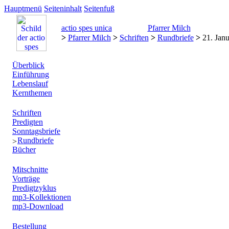
Hauptmenü
Seiteninhalt
Seitenfuß
actio spes unica
Pfarrer Milch
>
Pfarrer Milch
>
Schriften
>
Rundbriefe
>
21. Janu
Überblick
Einführung
Lebenslauf
Kernthemen
Schriften
Predigten
Sonntagsbriefe
Rundbriefe
Bücher
Mitschnitte
Vorträge
Predigtzyklus
mp3-Kollektionen
mp3-Download
Bestellung