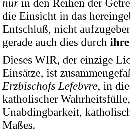
nur
in den Reihen der Getr
die Einsicht in das hereing
Entschluß, nicht aufzugebe
gerade auch dies durch
ihre
Dieses WIR, der einzige Li
Einsätze, ist zusammengefa
Erzbischofs
L
efebvre
, in di
katholischer Wahrheitsfülle
Unabdingbarkeit, katholisc
Maßes.