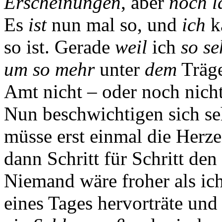
Erscheinungen
, aber
noch l
Es
ist
nun mal so, und
ich
ka
so ist. Gerade
weil
ich
so se
um so mehr
unter
dem
Träge
Amt nicht – oder noch nich
Nun beschwichtigen sich seh
müsse erst einmal die Her
dann Schritt für Schritt d
Niemand wäre froher als ich
eines Tages hervorträte un