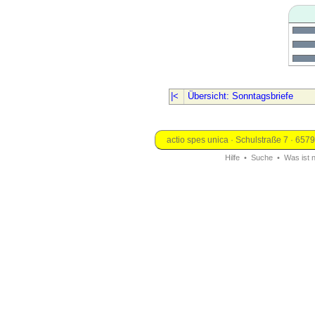
Übersicht: Sonntagsbriefe
actio spes unica · Schulstraße 7 · 657
Hilfe
•
Suche
•
Was ist 