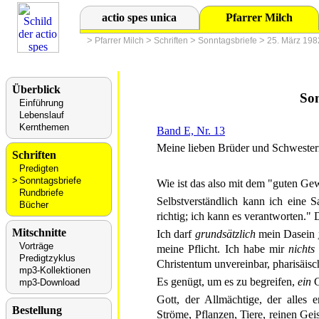
actio spes unica
Pfarrer Milch
>
>
>
>
Pfarrer Milch
Schriften
Sonntagsbriefe
25. März 198
Überblick
Son
Einführung
Lebenslauf
Kernthemen
Band E, Nr. 13
Meine lieben Brüder und Schwester
Schriften
Predigten
Sonntagsbriefe
Wie ist das also mit dem "guten Ge
Rundbriefe
Selbstverständlich kann ich eine 
Bücher
richtig; ich kann es verantworten."
Mitschnitte
Ich darf
grundsätzlich
mein Dasein
Vorträge
meine Pflicht. Ich habe mir
nichts
Predigtzyklus
Christentum unvereinbar, pharisäisc
mp3-Kollektionen
Es genügt, um es zu begreifen,
ein
G
mp3-Download
Gott, der Allmächtige, der alles 
Bestellung
Ströme, Pflanzen, Tiere, reinen Gei