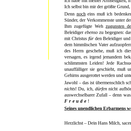
Ich habe mit meiner Armseligkeit, 
Ich selbst bin mir der größte Grund,
Denn
noch
eins muß ich bedenk
Sünder, der Verkommenste unter de
Ihm zugefügte Weh
zugunsten de
Beleidiger
ebenso
zu begegnen: das
mit Christus
für
den Beleidiger un
dem himmlischen Vater aufzuopfer
des Herrn geschehe, muß ich di
versagen, es irgend jemandem be
schlimmsten Leiden! Jede Rachsuch
unauffälliger sie geschieht, muß
Gehirns ausgerottet werden und unt
Jawohl – das ist übermenschlich sch
nichts
! Du, ich,
dürfen
nicht aufhö
auswechselbarer Zufall – denn was
Freude
!
Seines unendlichen Erbarmens w
Herzlichst – Dein Hans Milch, sace