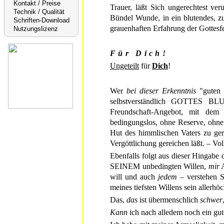
Kontakt / Preise
Trauer, läßt Sich ungerechtest ver
Technik / Qualität
Bündel Wunde, in ein blutendes, zu
Schriften-Download
grauenhaften Erfahrung der Gottesf
Nutzungslizenz
Für Dich!
Ungeteilt
für
Dich
!
Wer
bei dieser Erkenntnis
"guten G
selbstverständlich GOTTES BLUT
Freundschaft-Angebot, mit de
bedingungslos, ohne Reserve, oh
Hut des himmlischen Vaters zu ger
Vergöttlichung gereichen läßt. – Vo
Ebenfalls folgt aus dieser Hingabe
SEINEM unbedingten Willen,
mir
A
will und auch
jedem
– verstehen
meines tiefsten Willens sein allerhö
Das,
das
ist übermenschlich
schwer
Kann
ich nach alledem noch ein g