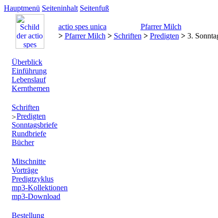
Hauptmenü
Seiteninhalt
Seitenfuß
actio spes unica
Pfarrer Milch
>
Pfarrer Milch
>
Schriften
>
Predigten
>
3. Sonnta
Überblick
Einführung
Lebenslauf
Kernthemen
Schriften
Predigten
Sonntagsbriefe
Rundbriefe
Bücher
Mitschnitte
Vorträge
Predigtzyklus
mp3-Kollektionen
mp3-Download
Bestellung