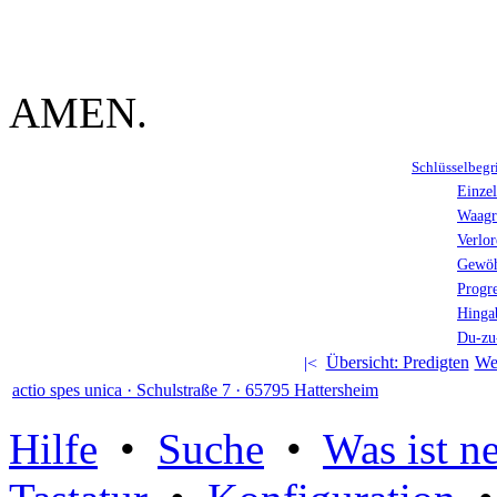
AMEN.
Schlüsselbegri
Einzel
Waagr
Verlor
Gewö
Progr
Hinga
Du-zu
Übersicht: Predigten
Wei
actio spes unica · Schulstraße 7 · 65795 Hattersheim
Hilfe
•
Suche
•
Was ist n