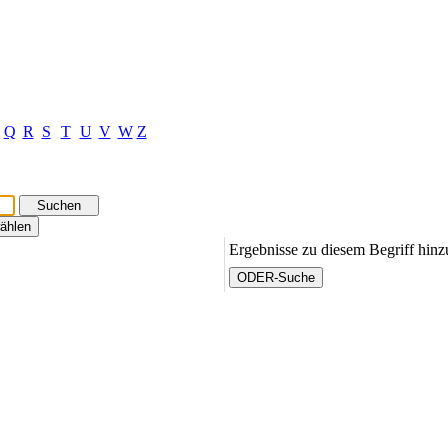
Q
R
S
T
U
V
W
Z
Ergebnisse zu diesem Begriff hin