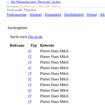
Bei Wikipedia nach "Du-zu-du" suchen
Synonyme:
Christus in dir · Naher Gott · Drinsein
Verwandte Themen:
Todesanzeige
·
Himmel
·
Einsamkeit
·
Dreifaltigkeit
·
Demut
·
All
Suchergebnis
Suche nach
Du-zu-du
Relevanz
Typ
Referent
Pfarrer Hans Milch
Pfarrer Hans Milch
Pfarrer Hans Milch
Pfarrer Hans Milch
Pfarrer Hans Milch
Pfarrer Hans Milch
Pfarrer Hans Milch
Pfarrer Hans Milch
Pfarrer Hans Milch
Pfarrer Hans Milch