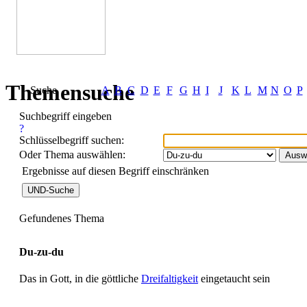
Themensuche
Suche
A
B
C
D
E
F
G
H
I
J
K
L
M
N
O
P
Suchbegriff eingeben
Schlüsselbegriff suchen:
Oder Thema auswählen:
Ergebnisse auf diesen Begriff einschränken
Gefundenes Thema
Du-zu-du
Das in Gott, in die göttliche
Dreifaltigkeit
eingetaucht sein