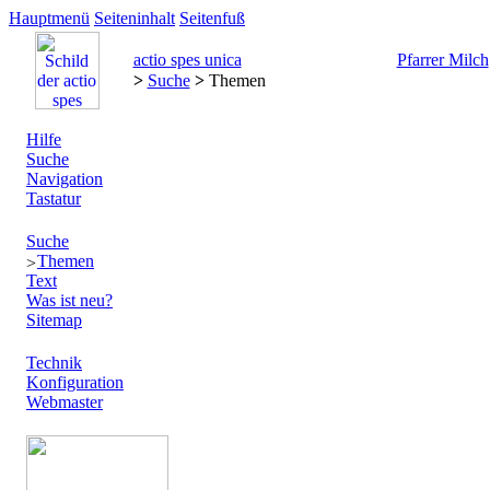
Hauptmenü
Seiteninhalt
Seitenfuß
actio spes unica
Pfarrer Milch
>
Suche
>
Themen
Hilfe
Suche
Navigation
Tastatur
Suche
Themen
Text
Was ist neu?
Sitemap
Technik
Konfiguration
Webmaster