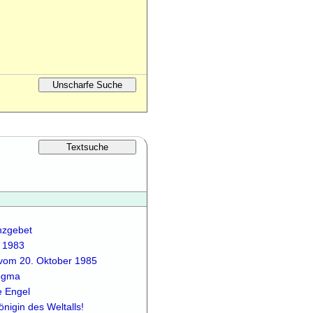
nzgebet
g 1983
 vom 20. Oktober 1985
ogma
e Engel
nigin des Weltalls!