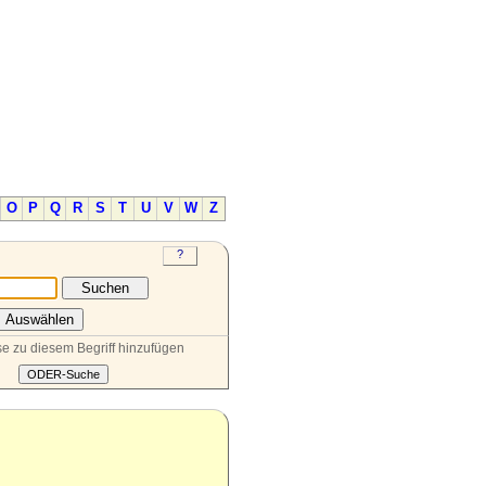
O
P
Q
R
S
T
U
V
W
Z
e zu diesem Begriff hinzufügen