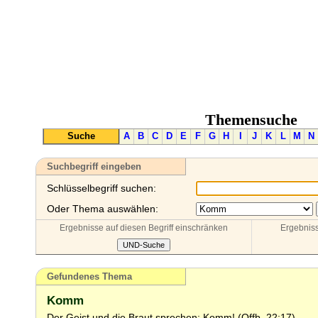
Themensuche
Suche
A
B
C
D
E
F
G
H
I
J
K
L
M
N
Suchbegriff eingeben
Schlüsselbegriff suchen:
Oder Thema auswählen:
Ergebnisse auf diesen Begriff einschränken
Ergebniss
Gefundenes Thema
Komm
Der Geist und die Braut sprechen: Komm! (Offb. 22:17)