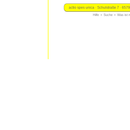
actio spes unica · Schulstraße 7 · 657
Hilfe
•
Suche
•
Was ist 