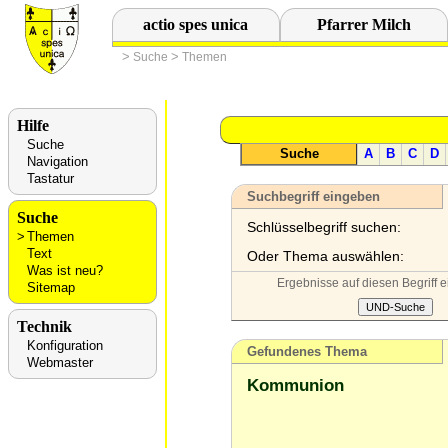
actio spes unica
Pfarrer Milch
>
>
Suche
Themen
Hilfe
Suche
Suche
A
B
C
D
Navigation
Tastatur
Suchbegriff eingeben
Suche
Schlüsselbegriff suchen:
Themen
Text
Oder Thema auswählen:
Was ist neu?
Ergebnisse auf diesen Begriff 
Sitemap
Technik
Konfiguration
Gefundenes Thema
Webmaster
Kommunion