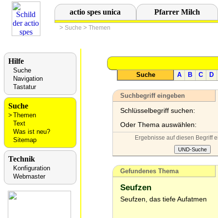
actio spes unica
Pfarrer Milch
>
>
Suche
Themen
Hilfe
Suche
Suche
A
B
C
D
Navigation
Tastatur
Suchbegriff eingeben
Suche
Schlüsselbegriff suchen:
Themen
Text
Oder Thema auswählen:
Was ist neu?
Ergebnisse auf diesen Begriff 
Sitemap
Technik
Konfiguration
Gefundenes Thema
Webmaster
Seufzen
Seufzen, das tiefe Aufatmen