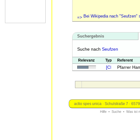
Bei Wikipedia nach "Seufzen" 
Suchergebnis
Suche nach
Seufzen
Relevanz
Typ
Referent
Pfarrer Han
actio spes unica · Schulstraße 7 · 657
Hilfe
•
Suche
•
Was ist 