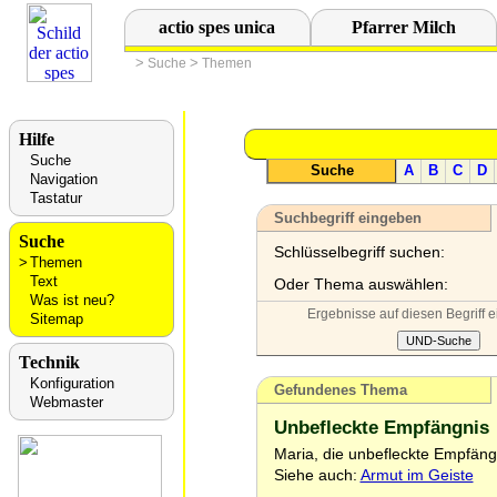
actio spes unica
Pfarrer Milch
>
>
Suche
Themen
Hilfe
Suche
Suche
A
B
C
D
Navigation
Tastatur
Suchbegriff eingeben
Suche
Schlüsselbegriff suchen:
Themen
Text
Oder Thema auswählen:
Was ist neu?
Ergebnisse auf diesen Begriff 
Sitemap
Technik
Konfiguration
Gefundenes Thema
Webmaster
Unbefleckte Empfängnis
Maria, die unbefleckte Empfäng
Siehe auch:
Armut im Geiste