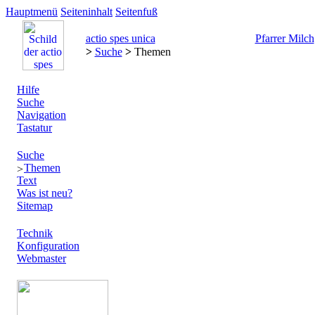
Hauptmenü
Seiteninhalt
Seitenfuß
actio spes unica
Pfarrer Milch
>
Suche
>
Themen
Hilfe
Suche
Navigation
Tastatur
Suche
Themen
Text
Was ist neu?
Sitemap
Technik
Konfiguration
Webmaster