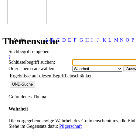
Themensuche
Suche
A
B
C
D
E
F
G
H
I
J
K
L
M
N
O
P
Suchbegriff eingeben
Schlüsselbegriff suchen:
Oder Thema auswählen:
Ergebnisse auf diesen Begriff einschränken
Gefundenes Thema
Wahrheit
Die vorgegebene ewige Wahrheit des Gottmenschentums, die Einhe
Siehe im Gegensatz dazu:
Pilgerschaft