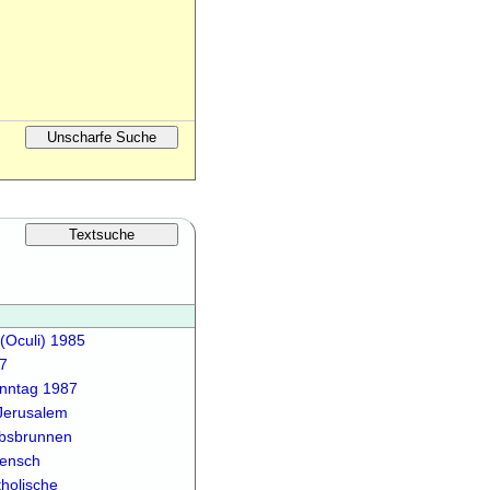
(Oculi) 1985
7
onntag 1987
 Jerusalem
obsbrunnen
Mensch
tholische