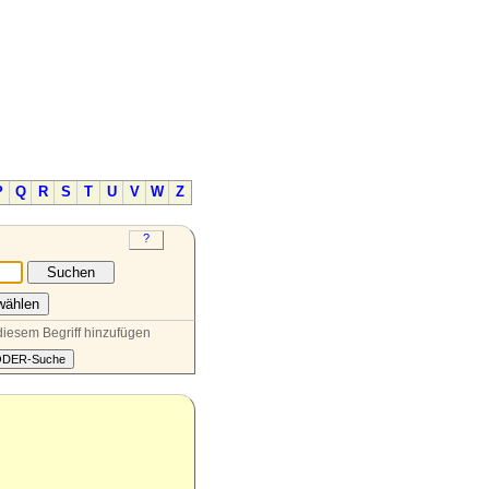
P
Q
R
S
T
U
V
W
Z
diesem Begriff hinzufügen