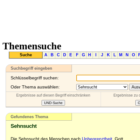
Themensuche
Suche
A
B
C
D
E
F
G
H
I
J
K
L
M
N
O
Suchbegriff eingeben
Schlüsselbegriff suchen:
Oder Thema auswählen:
Ergebnisse auf diesen Begriff einschränken
Ergebnisse zu 
Gefundenes Thema
Sehnsucht
Die Sehnsucht des Menschen nach
Unbegrenztheit
, Gott