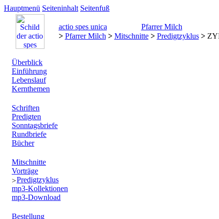
Hauptmenü
Seiteninhalt
Seitenfuß
actio spes unica
Pfarrer Milch
>
Pfarrer Milch
>
Mitschnitte
>
Predigtzyklus
>
ZY
Überblick
Einführung
Lebenslauf
Kernthemen
Schriften
Predigten
Sonntagsbriefe
Rundbriefe
Bücher
Mitschnitte
Vorträge
Predigtzyklus
mp3-Kollektionen
mp3-Download
Bestellung