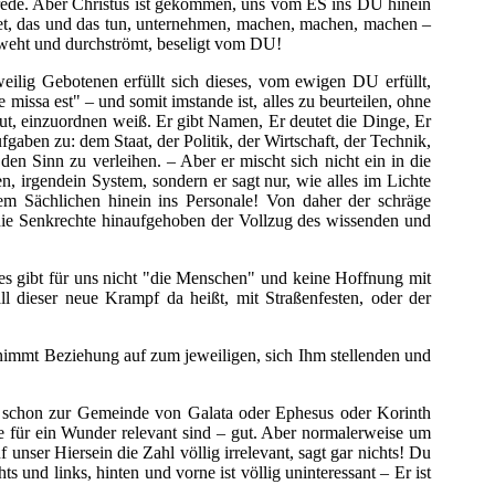
t rede. Aber Christus ist gekommen, uns vom ES ins DU hinein
ebet, das und das tun, unternehmen, machen, machen, machen –
chweht und durchströmt, beseligt vom DU!
weilig Gebotenen erfüllt sich dieses, vom ewigen DU erfüllt,
 missa est" – und somit imstande ist, alles zu beurteilen, ohne
aut, einzuordnen weiß. Er gibt Namen, Er deutet die Dinge, Er
gaben zu: dem Staat, der Politik, der Wirtschaft, der Technik,
n Sinn zu verleihen. – Aber er mischt sich nicht ein in die
n, irgendein System, sondern er sagt nur, wie alles im Lichte
m Sächlichen hinein ins Personale! Von daher der schräge
 die Senkrechte hinaufgehoben der Vollzug des wissenden und
es gibt für uns nicht "die Menschen" und keine Hoffnung mit
l dieser neue Krampf da heißt, mit Straßenfesten, oder der
d nimmt Beziehung auf zum jeweiligen, sich Ihm stellenden und
etzt schon zur Gemeinde von Galata oder Ephesus oder Korinth
ie für ein Wunder relevant sind – gut. Aber normalerweise um
unser Hiersein die Zahl völlig irrelevant, sagt gar nichts! Du
s und links, hinten und vorne ist völlig uninteressant – Er ist