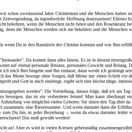
r schon zweitausend Jahre Christentum und die Menschen haben sich 
ist Zeitvergeudung, da irgendwelche Hoffnung dranzusetzen! Ebenso f
cht bekehren, wenn die Menschen nicht beten und den Rosenkranz bete
ällig, denn die Menschen werden sich nie bekehren und die Menschen 
 als wenn Du in den Bannkreis des Christus kommst und von Ihm erfüllt 
 "Ineinander". Da kommt dann alles hinein. Es ist in diesem riesengr
innt auf einmal personale Brisanz, personales Gewicht und Belang. D
 ich mich Ihm hingebe und Ihn einlasse, dann werde ich gedrängt sein 
 das Meine besorge ohne Sorgen, daß Meine tue: einen Schritt vor den
greift und Gott in mich eindringt, ergibt sich eine höchst tätige, inte
 hinzugegeben werden": Die Vorstellung, daraus folge, daß ich am Tag
 besorgen, das ist ein verbreiteter Irrtum! Man kann überhaupt nic
Anhäufung von möglichst vielen Gebeten. Sie sitzen den Tag über da u
l zusammen, eine Riesensumme. Und wenn darunter dann die Erfüllung 
e zum Du hin, in jeder Beziehung –, wenn da etwas darunter leidet vo
Heerscharen! Das muß gewußt werden!
ht an! Aber es wird in vielen Kreisen gebetsmäßig zusammengezähl