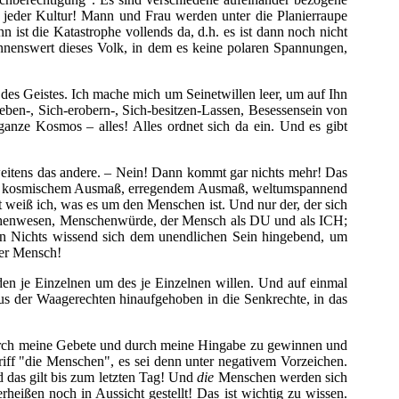
d jeder Kultur! Mann und Frau werden unter die Planierraupe
 ist die Katastrophe vollends da, d.h. es ist dann noch nicht
ennenswert dieses Volk, in dem es keine polaren Spannungen,
 des Geistes. Ich mache mich um Seinetwillen leer, um auf Ihn
ben-, Sich-erobern-, Sich-besitzen-Lassen, Besessensein von
anze Kosmos – alles! Alles ordnet sich da ein. Und es gibt
weitens das andere. – Nein! Dann kommt gar nichts mehr! Das
as von kosmischem Ausmaß, erregendem Ausmaß, weltumspannend
 weiß ich, was es um den Menschen ist. Und nur der, der sich
enschenwesen, Menschenwürde, der Mensch als DU und als ICH;
ein Nichts wissend sich dem unendlichen Sein hingebend, um
der Mensch!
en je Einzelnen um des je Einzelnen willen. Und auf einmal
aus der Waagerechten hinaufgehoben in die Senkrechte, in das
n durch meine Gebete und durch meine Hingabe zu gewinnen und
riff "die Menschen", es sei denn unter negativem Vorzeichen.
d das gilt bis zum letzten Tag! Und
die
Menschen werden sich
heißen noch in Aussicht gestellt! Das ist wichtig zu wissen.