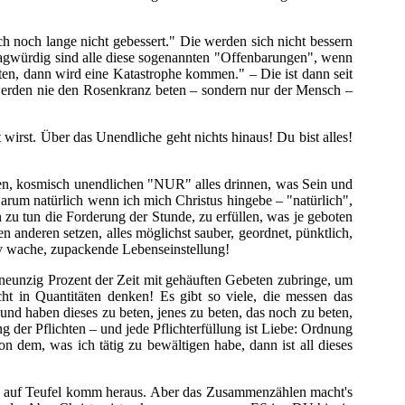
noch lange nicht gebessert." Die werden sich nicht bessern
ragwürdig sind alle diese sogenannten "Offenbarungen", wenn
n, dann wird eine Katastrophe kommen." – Die ist dann seit
werden nie den Rosenkranz beten – sondern nur der Mensch –
wirst. Über das Unendliche geht nichts hinaus! Du bist alles!
oßen, kosmisch unendlichen "NUR" alles drinnen, was Sein und
arum natürlich wenn ich mich Christus hingebe – "natürlich",
zu tun die Forderung der Stunde, zu erfüllen, was je geboten
 anderen setzen, alles möglichst sauber, geordnet, pünktlich,
nsiv wache, zupackende Lebenseinstellung!
 neunzig Prozent der Zeit mit gehäuften Gebeten zubringe, um
ht in Quantitäten denken! Es gibt so viele, die messen das
nd haben dieses zu beten, jenes zu beten, das noch zu beten,
der Pflichten – und jede Pflichterfüllung ist Liebe: Ordnung
n dem, was ich tätig zu bewältigen habe, dann ist all dieses
t auf Teufel komm heraus. Aber das Zusammenzählen macht's