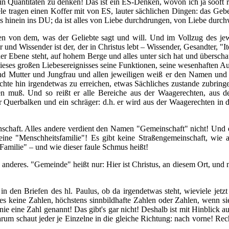
d in Quantitäten zu denken! Das ist ein ES-Denken, wovon ich ja soof
ele tragen einen Koffer mit von ES, lauter sächlichen Dingen: das G
les hinein ins DU; da ist alles von Liebe durchdrungen, von Liebe dur
ören von dem, was der Geliebte sagt und will. Und im Vollzug des je
und Wissender ist der, der in Christus lebt – Wissender, Gesandter, "Ite
her Ebene steht, auf hohem Berge und alles unter sich hat und übersch
dieses großen Liebesereignisses seine Funktionen, seine wesenhaften Auf
nd Mutter und Jungfrau und allen jeweiligen weiß er den Namen und de
hte hin irgendetwas zu erreichen, etwas Sächliches zustande zubringe
n muß. Und so reißt er alle Bereiche aus der Waagerechten, aus de
er Querbalken und ein schräger: d.h. er wird aus der Waagerechten in
inschaft. Alles andere verdient den Namen "Gemeinschaft" nicht! Und 
e "Menschheitsfamilie"! Es gibt keine Straßengemeinschaft, wie al
 Familie" – und wie dieser faule Schmus heißt!
 anderes. "Gemeinde" heißt nur: Hier ist Christus, an diesem Ort, un
 in den Briefen des hl. Paulus, ob da irgendetwas steht, wieviele j
es keine Zahlen, höchstens sinnbildhafte Zahlen oder Zahlen, wenn s
 eine Zahl genannt! Das gibt's gar nicht! Deshalb ist mit Hinblick auf 
rum schaut jeder je Einzelne in die gleiche Richtung: nach vorne! Recht