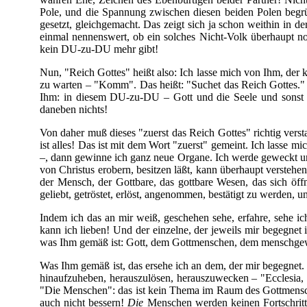
Pole, und die Spannung zwischen diesen beiden Polen begrün
gesetzt, gleichgemacht. Das zeigt sich ja schon weithin in d
einmal nennenswert, ob ein solches Nicht-Volk überhaupt no
kein DU-zu-DU mehr gibt!
Nun, "Reich Gottes" heißt also: Ich lasse mich von Ihm, der 
zu warten – "Komm". Das heißt: "Suchet das Reich Gottes." 
Ihm: in diesem DU-zu-DU – Gott und die Seele und sonst ni
daneben nichts!
Von daher muß dieses "zuerst das Reich Gottes" richtig ver
ist alles! Das ist mit dem Wort "zuerst" gemeint. Ich lass
–, dann gewinne ich ganz neue Organe. Ich werde geweckt und
von Christus erobern, besitzen läßt, kann überhaupt verste
der Mensch, der Gottbare, das gottbare Wesen, das sich öf
geliebt, getröstet, erlöst, angenommen, bestätigt zu werden,
Indem ich das an mir weiß, geschehen sehe, erfahre, sehe 
kann ich lieben! Und der einzelne, der jeweils mir begegnet
was Ihm gemäß ist: Gott, dem Gottmenschen, dem menschge
Was Ihm gemäß ist, das ersehe ich an dem, der mir begegnet.
hinaufzuheben, herauszulösen, herauszuwecken – "Ecclesia, d
"Die Menschen": das ist kein Thema im Raum des Gottmen
auch nicht bessern!
Die
Menschen werden keinen Fortschritt e