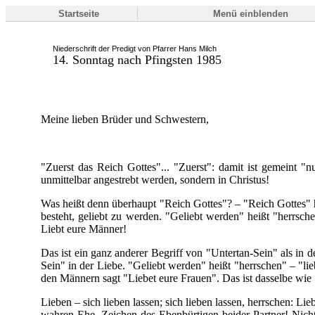
Startseite
Menü einblenden
Niederschrift der Predigt von Pfarrer Hans Milch
14. Sonntag nach Pfingsten 1985
Meine lieben Brüder und Schwestern,
"Zuerst das Reich Gottes"... "Zuerst": damit ist gemeint "
unmittelbar angestrebt werden, sondern in Christus!
Was heißt denn überhaupt "Reich Gottes"? – "Reich Gottes" heiß
besteht, geliebt zu werden. "Geliebt werden" heißt "herrsch
Liebt eure Männer!
Das ist ein ganz anderer Begriff von "Untertan-Sein" als in d
Sein" in der Liebe. "Geliebt werden" heißt "herrschen" – "lie
den Männern sagt "Liebet eure Frauen". Das ist dasselbe wie
Lieben – sich lieben lassen; sich lieben lassen, herrschen: 
wahren Ehe, Zeichen des Ebenbürtigen beider Partner! Nicht