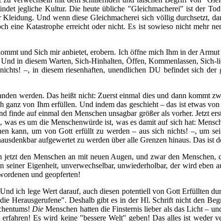
det jegliche Kultur. Die heute übliche "Gleichmacherei" ist der To
er Kleidung. Und wenn diese Gleichmacherei sich völlig durchsetzt, dann
ch eine Katastrophe erreicht oder nicht. Es ist sowieso nicht mehr n
kommt und Sich mir anbietet, erobern. Ich öffne mich Ihm in der Armut
Und in diesem Warten, Sich-Hinhalten, Öffen, Kommenlassen, Sich-lie
chts! –, in diesem riesenhaften, unendlichen DU befindet sich der g
standen werden. Das heißt nicht: Zuerst einmal dies und dann kommt z
e mich ganz von Ihm erfüllen. Und indem das geschieht – das ist etw
 finde auf einmal den Menschen unsagbar größer als vorher. Jetzt erst
hen, was es um die Menschenwürde ist, was es damit auf sich hat: M
fnen kann, um von Gott erfüllt zu werden – aus sich nichts! –, um s
 unausdenkbar aufgewertet zu werden über alle Grenzen hinaus. Das ist 
ich jetzt den Menschen an mit neuen Augen, und zwar den Menschen, d
 in seiner Eigenheit, unverwechselbar, unwiederholbar, der wird eben 
wordenen und geopferten!
 Und ich lege Wert darauf, auch diesen potentiell von Gott Erfüllte
ie Herausgerufene". Deshalb gibt es in der Hl. Schrift nicht den Beg
schentums!
Die
Menschen hatten die Finsternis lieber als das Licht – un
rfahren! Es wird keine "bessere Welt" geben! Das alles ist weder ver