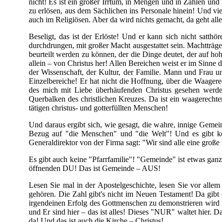
nicht! Es ist ein großer Irrtum, in Mengen und in Zahlen un
zu erlösen, aus dem Sächlichen ins Personale hinein! Und vi
auch im Religiösen. Aber da wird nichts gemacht, da geht al
Beseligt, das ist der Erlöste! Und er kann sich nicht satth
durchdrungen, mit großer Macht ausgestattet sein. Machtträger 
beurteilt werden zu können, der die Dinge deutet, der auf ho
allein – von Christus her! Allen Bereichen weist er im Sinne 
der Wissenschaft, der Kultur, der Familie. Mann und Frau u
Einzelbereiche! Er hat nicht die Hoffnung, über die Waagerec
des mich mit Liebe überhäufenden Christus gesehen werde
Querbalken des christlichen Kreuzes. Da ist ein waagerecht
tätigen christus- und gotterfüllten Menschen!
Und daraus ergibt sich, wie gesagt, die wahre, innige Geme
Bezug auf "die Menschen" und "die Welt"! Und es gibt kein
Generaldirektor von der Firma sagt: "Wir sind alle eine große
Es gibt auch keine "Pfarrfamilie"! "Gemeinde" ist etwas ganz
öffnenden DU! Das ist Gemeinde – AUS!
Lesen Sie mal in der Apostelgeschichte, lesen Sie vor allem
gehören. Die Zahl gibt's nicht im Neuen Testament! Da gibt 
irgendeinen Erfolg des Gottmenschen zu demonstrieren wird nie
und Er sind hier – das ist alles! Dieses "NUR" waltet hier. Da
da! Und das ist auch die Kirche – Christus!