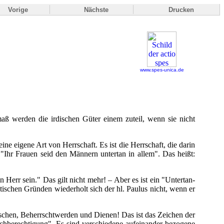
Vorige
Nächste
Drucken
www.spes-unica.de
maß werden die irdischen Güter einem zuteil, wenn sie nicht
ine eigene Art von Herrschaft. Es ist die Herrschaft, die darin
 "Ihr Frauen seid den Männern untertan in allem". Das heißt:
 Herr sein." Das gilt nicht mehr! – Aber es ist ein "Untertan-
stischen Gründen wiederholt sich der hl. Paulus nicht, wenn er
rrschen, Beherrschtwerden und Dienen! Das ist das Zeichen der
ichberechtigung". Es sind verschiedene aufeinander bezogene