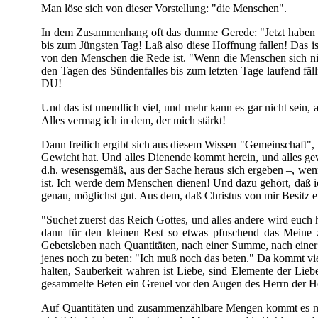
Man löse sich von dieser Vorstellung: "die Menschen".
In dem Zusammenhang oft das dumme Gerede: "Jetzt haben wi
bis zum Jüngsten Tag! Laß also diese Hoffnung fallen! Das 
von den Menschen die Rede ist. "Wenn die Menschen sich ni
den Tagen des Sündenfalles bis zum letzten Tage laufend f
DU!
Und das ist unendlich viel, und mehr kann es gar nicht sein,
Alles vermag ich in dem, der mich stärkt!
Dann freilich ergibt sich aus diesem Wissen "Gemeinschaft",
Gewicht hat. Und alles Dienende kommt herein, und alles gew
d.h. wesensgemäß, aus der Sache heraus sich ergeben –, wenn
ist. Ich werde dem Menschen dienen! Und dazu gehört, daß ich
genau, möglichst gut. Aus dem, daß Christus von mir Besitz er
"Suchet zuerst das Reich Gottes, und alles andere wird euch
dann für den kleinen Rest so etwas pfuschend das Meine zu
Gebetsleben nach Quantitäten, nach einer Summe, nach einer 
jenes noch zu beten: "Ich muß noch das beten." Da kommt vie
halten, Sauberkeit wahren ist Liebe, sind Elemente der Lieb
gesammelte Beten ein Greuel vor den Augen des Herrn der 
Auf Quantitäten und zusammenzählbare Mengen kommt es nic