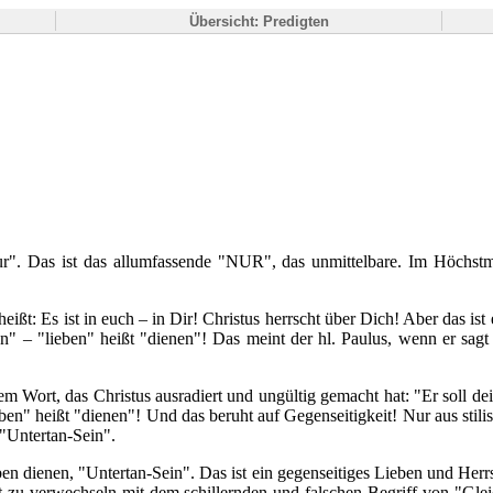
Übersicht: Predigten
nur". Das ist das allumfassende "NUR", das unmittelbare. Im Höchst
t: Es ist in euch – in Dir! Christus herrscht über Dich! Aber das ist e
en" – "lieben" heißt "dienen"! Das meint der hl. Paulus, wenn er sagt
em Wort, das Christus ausradiert und ungültig gemacht hat: "Er soll dein
ben" heißt "dienen"! Und das beruht auf Gegenseitigkeit! Nur aus stili
 "Untertan-Sein".
Lieben dienen, "Untertan-Sein". Das ist ein gegenseitiges Lieben und He
 zu verwechseln mit dem schillernden und falschen Begriff von "Gle